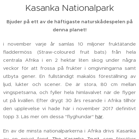
Kasanka Nationalpark
Bjuder på ett av de häftigaste naturskådespelen på
denna planet!
i november varje år samlas 10 miljoner fruktätande
fladdermöss (Straw-coloured fruit bats) från hela
centrala Afrika i en 2 hektar liten skog under några
veckor för att frossa på frukter i omgivningarna samt
utbyta gener. En fullständigt makalös föreställning av
ljud, lukter och scener. De är stora, 80 cm mellan
vingspetsarna, och fyller hela himlavalvet när de flyger
ut på kvällen. Efter drygt 30 års resande i Afrika tillhör
den upplevelse vi hade här i november 2017 definitivt
topp 3. Läs mer om dessa "flyghundar"
här
.
En av de minsta nationalparkerna i Afrika drivs Kasanka
av en privat fond,
The Kasanka Trust
, som försöker