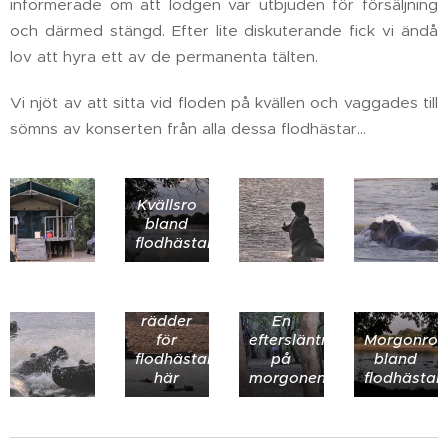
informerade om att lodgen var utbjuden för försäljning
och därmed stängd. Efter lite diskuterande fick vi ändå
lov att hyra ett av de permanenta tälten.
Vi njöt av att sitta vid floden på kvällen och vaggades till
sömns av konserten från alla dessa flodhästar...
Kvällsro
bland
flodhästarna
Ingen
rädder
En
för
eftersläntrare
Morgonro
flodhästar
på
bland
här
morgonen
flodhästar