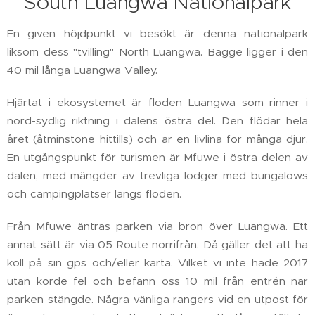
South Luangwa Nationalpark
En given höjdpunkt vi besökt är denna nationalpark
liksom dess "tvilling" North Luangwa. Bägge ligger i den
40 mil långa Luangwa Valley.
Hjärtat i ekosystemet är floden Luangwa som rinner i
nord-sydlig riktning i dalens östra del. Den flödar hela
året (åtminstone hittills) och är en livlina för många djur.
En utgångspunkt för turismen är Mfuwe i östra delen av
dalen, med mängder av trevliga lodger med bungalows
och campingplatser längs floden.
Från Mfuwe äntras parken via bron över Luangwa. Ett
annat sätt är via 05 Route norrifrån. Då gäller det att ha
koll på sin gps och/eller karta. Vilket vi inte hade 2017
utan körde fel och befann oss 10 mil från entrén när
parken stängde. Några vänliga rangers vid en utpost för