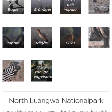
Fish
och
Eagle
Gråhäger
impala
Impala
Nilgås
Puku
Våra
vänliga
vägvisare
North Luangwa Nationalpark
Norra delen har inte samma djurtäthet som den södra