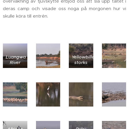
övervakning av tjuvskytte erbjöd oss att slå upp tältet i
deras camp och visade oss noga på morgonen hur vi
skulle köra till entrén.
Luangwa
Yellowbilled
River
storks
African
Puku