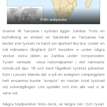
Från wikipedia
Granne till Tanzania i sydväst ligger Zambia. Trots en
befolkning av endast en fjärdedel av Tanzanias har
landet inte lyckats ta hand om djurlivet lika bra. Under en
två månaders långfärd 2017 besökte vi under några
veckor östra delen av Zambia under torrperioden.
Tyvärr verkade vissa nationalparker i det närmaste
tömda på djur. Till och med fågellivet tycktes påverkat.
Som i Lavushi Manda där vi på en avlägsen campingplats
helt ensamma kunde "avnjuta" en nästan total tystnad
vid solnedgången. Lite spöklikt och inte alls vad vi är
vana vid.
Några höjdpunkter finns dock, se längre ner. Och tyvärr