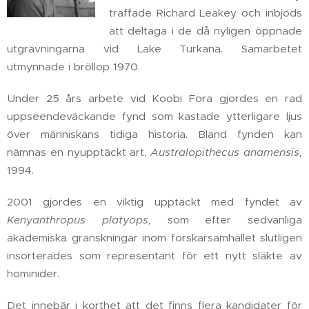
träffade Richard Leakey och inbjöds
att deltaga i de då nyligen öppnade
utgrävningarna vid Lake Turkana. Samarbetet
utmynnade i bröllop 1970.
Under 25 års arbete vid Koobi Fora gjordes en rad
uppseendeväckande fynd som kastade ytterligare ljus
över människans tidiga historia. Bland fynden kan
nämnas en nyupptäckt art,
Australopithecus anamensis,
1994.
2001 gjordes en viktig upptäckt med fyndet av
K
enyanthropus platyops,
som efter sedvanliga
akademiska granskningar inom forskarsamhället slutligen
insorterades som representant för ett nytt släkte av
hominider.
Det innebär i korthet att det finns flera kandidater för