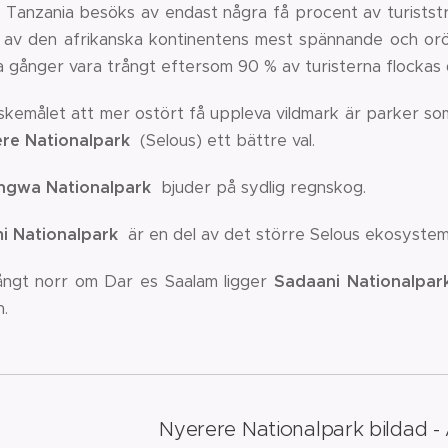
 Tanzania besöks av endast några få procent av turiststr
 av den afrikanska kontinentens mest spännande och orö
 gånger vara trångt eftersom 90 % av turisterna flockas 
skemålet att mer ostört få uppleva vildmark är parker s
ere
Nationalpark
(Selous) ett bättre val.
ngwa
Nationalpark
bjuder på sydlig regnskog.
i
Nationalpark
är en del av det större Selous ekosystem oc
långt norr om Dar es Saalam ligger
Sadaani
Nationalpar
.
Nyerere Nationalpark bildad - 