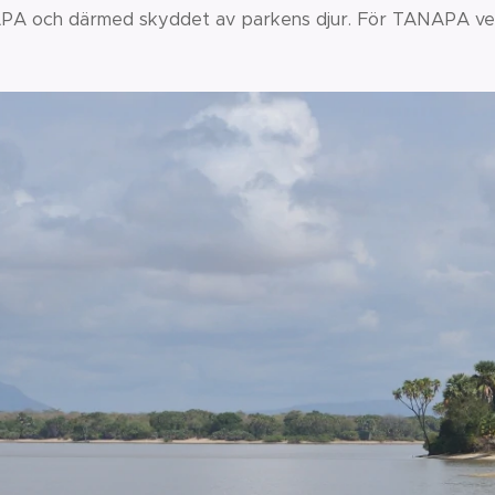
A och därmed skyddet av parkens djur. För TANAPA vet 