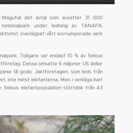
 Magufuli det avtal som avsätter 31 000
m nationalpark under ledning av TANAPA,
ektivitet överlägset vårt korrumperade verk
nalpark. Tidigare var endast 10 % av Selous
ktföretag. Dessa omsatte 6 miljoner US dollar
nia till godo. Jaktföretagen, som leds från
, inte minst elefanterna. Men i verkliga livet
. Selous elefantpopulation störtdök från 43