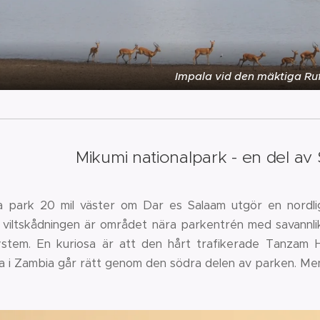
Impala vid den mäktiga Rufi
Mikumi nationalpark - en del a
 park 20 mil väster om Dar es Salaam utgör en nordli
 viltskådningen är området nära parkentrén med savann
ystem. En kuriosa är att den hårt trafikerade Tanzam
a i Zambia går rätt genom den södra delen av parken. Men 