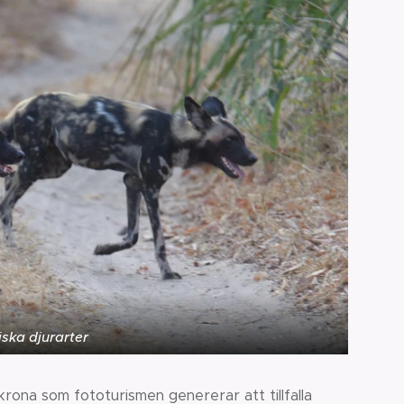
iska djurarter
rona som fototurismen genererar att tillfalla