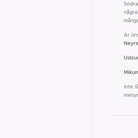
Södra
några
många
Är ön
Neyr
Udzu
Mikum
Inte 
menyn