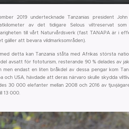
ember 2019 undertecknade Tanzanias president John
atkilometer av det tidigare Selous viltreservat so
arigheten till vårt Naturvårdsverk (fast TANAPA är i eff
et gäller att bevara vildmarksområden).
 med detta kan Tanzania ståta med Afrikas största natio
 del avsatt för fototurism, resterande 90 % delades av ja
en men endast en liten bråkdel av dessa pengar kom Tanza
 och USA, hävdade att deras närvaro skulle skydda viltlivet
ades 30 000 elefanter mellan 2008 och 2016 av tjuvjägare
ll 13 000.