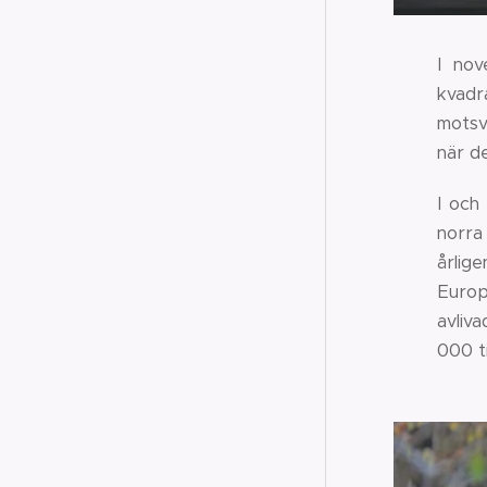
I nov
kvadr
motsv
när d
I och
norra
årlig
Europa
avliv
000 ti