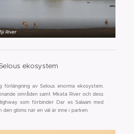
ji River
v Selous ekosystem
g förlängning av Selous enorma ekosystem.
liknande områden samt Mkata River och dess
 Highway som förbinder Dar es Salaam med
den glöms när en väl är inne i parken.