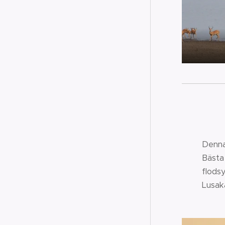
Denna
Bästa
flods
Lusak