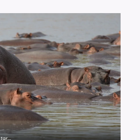
tar...