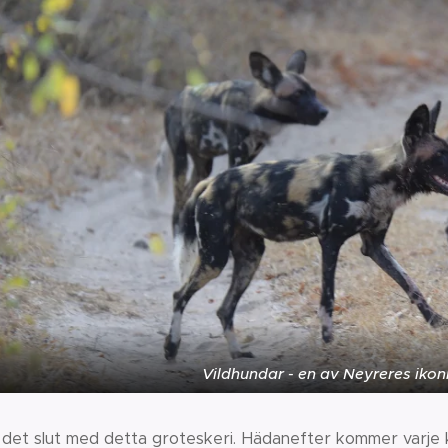
Vildhundar - en av Neyreres ikon
 det slut med detta groteskeri. Hädanefter kommer varje k