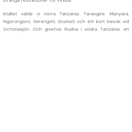
stränga restriktioner för inresa.
Istället valde vi norra Tanzania. Tarangire, Manyara,
Ngorongoro, Serengeti, Grumeti och ett kort besök vid
Victoriasjön. Och givetvis Ruaha i södra Tanzania, en
spektakulär plats.
Hon dök upp längs vägen mellan Naabi och
Ngorongoro