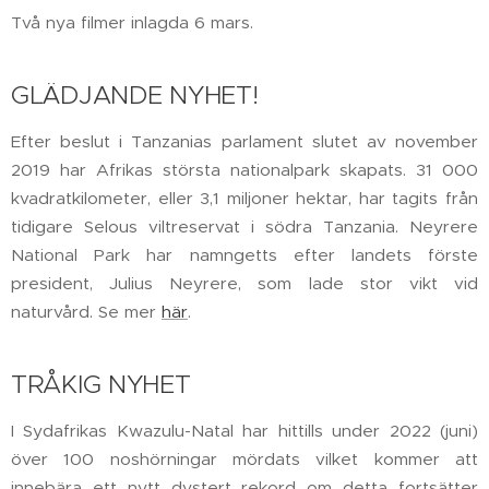
Två nya filmer inlagda 6 mars.
GLÄDJANDE NYHET!
Efter beslut i Tanzanias parlament slutet av november
2019 har Afrikas största nationalpark skapats. 31 000
kvadratkilometer, eller 3,1 miljoner hektar, har tagits från
tidigare Selous viltreservat i södra Tanzania. Neyrere
National Park har namngetts efter landets förste
president, Julius Neyrere, som lade stor vikt vid
naturvård. Se mer
här
.
TRÅKIG NYHET
I Sydafrikas Kwazulu-Natal har hittills under 2022 (juni)
över 100 noshörningar mördats vilket kommer att
innebära ett nytt dystert rekord om detta fortsätter