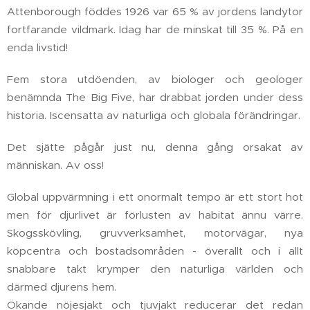
Attenborough föddes 1926 var 65 % av jordens landytor
fortfarande vildmark. Idag har de minskat till 35 %. På en
enda livstid!
Fem stora utdöenden, av biologer och geologer
benämnda The Big Five, har drabbat jorden under dess
historia. Iscensatta av naturliga och globala förändringar.
Det sjätte pågår just nu, denna gång orsakat av
människan. Av oss!
Global uppvärmning i ett onormalt tempo är ett stort hot
men för djurlivet är förlusten av habitat ännu värre.
Skogsskövling, gruvverksamhet, motorvägar, nya
köpcentra och bostadsområden - överallt och i allt
snabbare takt krymper den naturliga världen och
därmed djurens hem.
Ökande nöjesjakt och tjuvjakt reducerar det redan