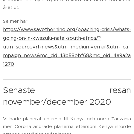
året ut.
Se mer här
https://www.savetherhino.org/poaching-crisis/whats-
going-on-in-kwazulu-natal-south-africa/?
utm_source=rhinews&utm_medium=email&utm_ca
mpaign=news&mc_cid=13b58ebf68&mc_eid=4a9a2a
1270
Senaste resan
november/december 2020
Vi hade planerat en resa till Kenya och norra Tanzania
men Corona ändrade planerna eftersom Kenya införde